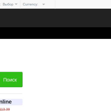
:
Выбор
Currency:
языка
Просмотрите
специализированные
расширения
Поиск
nline
113.39