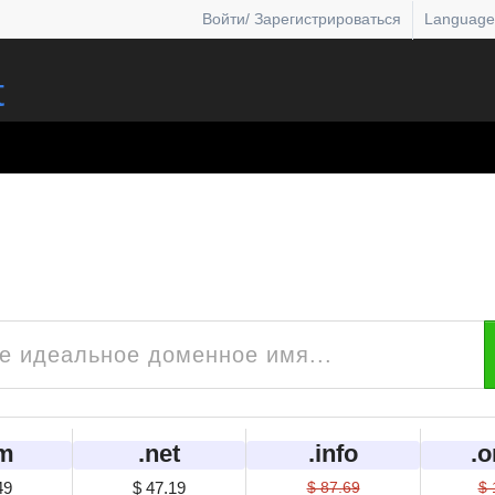
Войти/ Зарегистрироваться
Language
Приобрести доменное имя
С защитой личных данных и многое другое
m
.net
.info
.o
49
$ 47.19
$ 87.69
$ 