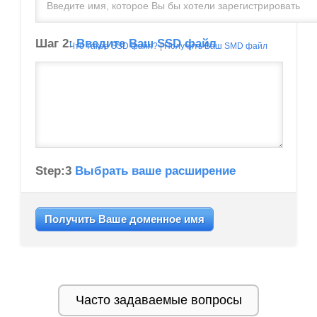
Шаг 2:
Введите Ваш SSD файл
Что такое SSD файл?
|
Получить Ваш SMD файл
Step:3
Выбрать ваше расширение
Получить Ваше доменное имя
Часто задаваемые вопросы