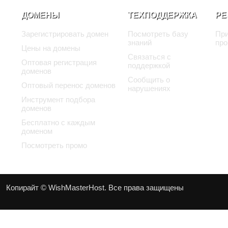
ДОМЕНЫ
ТЕХПОДДЕРЖКА
РЕ
Зарегистрировать домен
Посмотреть базу
При
знаний
про
Цены на домены
Связаться с
Оптовая регистрация
поддержкой
доменов
Сообщить о
Оптовый перенос доменов
нарушениях
Инструмент подбора
доменов
Бесплатно с каждым
доменом
Посмотреть промо
Копирайт © WishMasterHost. Все права защищены