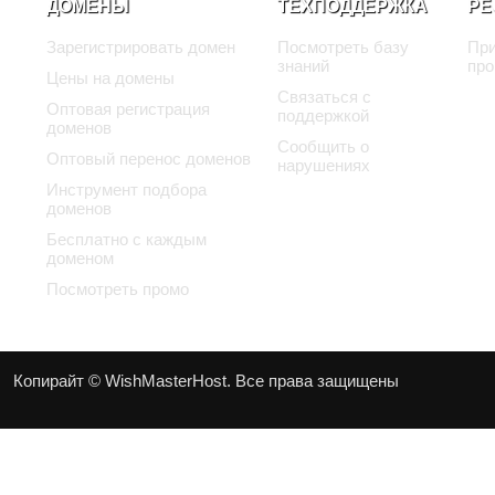
ДОМЕНЫ
ТЕХПОДДЕРЖКА
РЕ
Зарегистрировать домен
Посмотреть базу
При
знаний
про
Цены на домены
Связаться с
Оптовая регистрация
поддержкой
доменов
Сообщить о
Оптовый перенос доменов
нарушениях
Инструмент подбора
доменов
Бесплатно с каждым
доменом
Посмотреть промо
Копирайт © WishMasterHost. Все права защищены