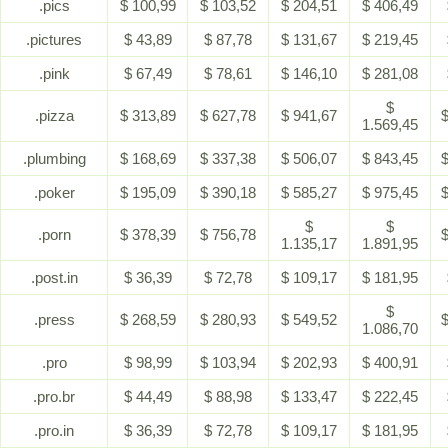
.pics
$ 100,99
$ 103,52
$ 204,51
$ 406,49
.pictures
$ 43,89
$ 87,78
$ 131,67
$ 219,45
.pink
$ 67,49
$ 78,61
$ 146,10
$ 281,08
$
.pizza
$ 313,89
$ 627,78
$ 941,67
$
1.569,45
.plumbing
$ 168,69
$ 337,38
$ 506,07
$ 843,45
$
.poker
$ 195,09
$ 390,18
$ 585,27
$ 975,45
$
$
$
.porn
$ 378,39
$ 756,78
$
1.135,17
1.891,95
.post.in
$ 36,39
$ 72,78
$ 109,17
$ 181,95
$
.press
$ 268,59
$ 280,93
$ 549,52
$
1.086,70
.pro
$ 98,99
$ 103,94
$ 202,93
$ 400,91
.pro.br
$ 44,49
$ 88,98
$ 133,47
$ 222,45
.pro.in
$ 36,39
$ 72,78
$ 109,17
$ 181,95