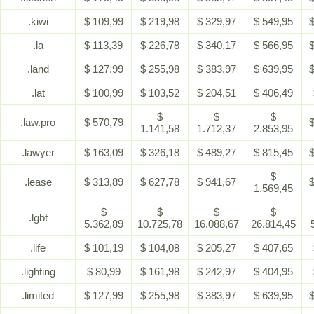
.kiwi
$ 109,99
$ 219,98
$ 329,97
$ 549,95
$
.la
$ 113,39
$ 226,78
$ 340,17
$ 566,95
$
.land
$ 127,99
$ 255,98
$ 383,97
$ 639,95
$
.lat
$ 100,99
$ 103,52
$ 204,51
$ 406,49
$
$
$
.law.pro
$ 570,79
$
1.141,58
1.712,37
2.853,95
.lawyer
$ 163,09
$ 326,18
$ 489,27
$ 815,45
$
$
.lease
$ 313,89
$ 627,78
$ 941,67
$
1.569,45
$
$
$
$
.lgbt
5.362,89
10.725,78
16.088,67
26.814,45
.life
$ 101,19
$ 104,08
$ 205,27
$ 407,65
.lighting
$ 80,99
$ 161,98
$ 242,97
$ 404,95
.limited
$ 127,99
$ 255,98
$ 383,97
$ 639,95
$