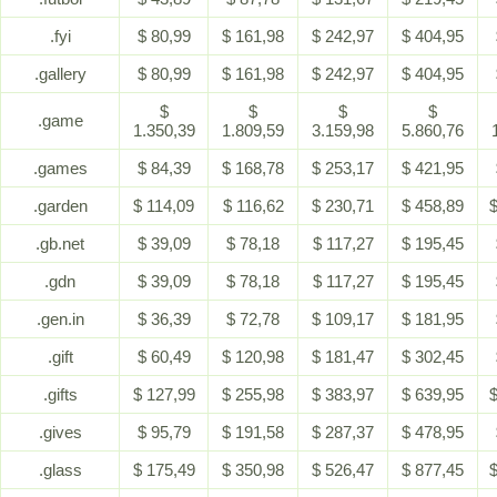
.fyi
$ 80,99
$ 161,98
$ 242,97
$ 404,95
.gallery
$ 80,99
$ 161,98
$ 242,97
$ 404,95
$
$
$
$
.game
1.350,39
1.809,59
3.159,98
5.860,76
.games
$ 84,39
$ 168,78
$ 253,17
$ 421,95
.garden
$ 114,09
$ 116,62
$ 230,71
$ 458,89
$
.gb.net
$ 39,09
$ 78,18
$ 117,27
$ 195,45
.gdn
$ 39,09
$ 78,18
$ 117,27
$ 195,45
.gen.in
$ 36,39
$ 72,78
$ 109,17
$ 181,95
.gift
$ 60,49
$ 120,98
$ 181,47
$ 302,45
.gifts
$ 127,99
$ 255,98
$ 383,97
$ 639,95
$
.gives
$ 95,79
$ 191,58
$ 287,37
$ 478,95
.glass
$ 175,49
$ 350,98
$ 526,47
$ 877,45
$