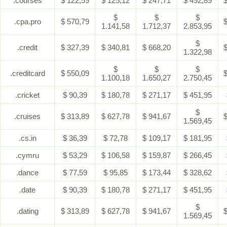
.courses
$ 122,59
$ 125,12
$ 247,71
$ 492,89
$
$
$
$
.cpa.pro
$ 570,79
$
1.141,58
1.712,37
2.853,95
$
.credit
$ 327,39
$ 340,81
$ 668,20
$
1.322,98
$
$
$
.creditcard
$ 550,09
$
1.100,18
1.650,27
2.750,45
.cricket
$ 90,39
$ 180,78
$ 271,17
$ 451,95
$
.cruises
$ 313,89
$ 627,78
$ 941,67
$
1.569,45
.cs.in
$ 36,39
$ 72,78
$ 109,17
$ 181,95
.cymru
$ 53,29
$ 106,58
$ 159,87
$ 266,45
.dance
$ 77,59
$ 95,85
$ 173,44
$ 328,62
.date
$ 90,39
$ 180,78
$ 271,17
$ 451,95
$
.dating
$ 313,89
$ 627,78
$ 941,67
$
1.569,45