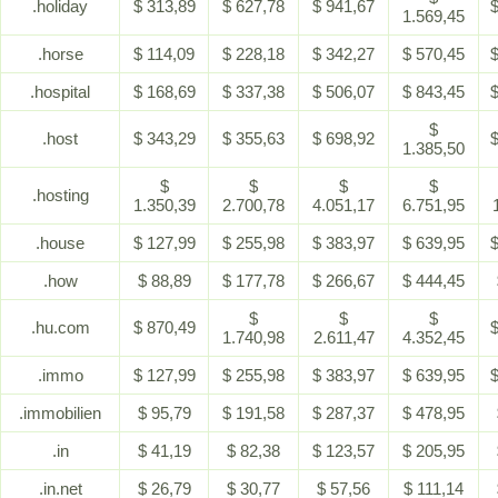
.holiday
$ 313,89
$ 627,78
$ 941,67
$
1.569,45
.horse
$ 114,09
$ 228,18
$ 342,27
$ 570,45
$
.hospital
$ 168,69
$ 337,38
$ 506,07
$ 843,45
$
$
.host
$ 343,29
$ 355,63
$ 698,92
$
1.385,50
$
$
$
$
.hosting
1.350,39
2.700,78
4.051,17
6.751,95
.house
$ 127,99
$ 255,98
$ 383,97
$ 639,95
$
.how
$ 88,89
$ 177,78
$ 266,67
$ 444,45
$
$
$
.hu.com
$ 870,49
$
1.740,98
2.611,47
4.352,45
.immo
$ 127,99
$ 255,98
$ 383,97
$ 639,95
$
.immobilien
$ 95,79
$ 191,58
$ 287,37
$ 478,95
.in
$ 41,19
$ 82,38
$ 123,57
$ 205,95
.in.net
$ 26,79
$ 30,77
$ 57,56
$ 111,14