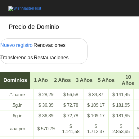
Precio de Dominio
Nuevo registro
Renovaciones
Transferencias
Restauraciones
10
Dominios
1 Año
2 Años
3 Años
5 Años
Años
.*.name
$ 28,29
$ 56,58
$ 84,87
$ 141,45
.5g.in
$ 36,39
$ 72,78
$ 109,17
$ 181,95
.6g.in
$ 36,39
$ 72,78
$ 109,17
$ 181,95
$
$
$
.aaa.pro
$ 570,79
$
1.141,58
1.712,37
2.853,95