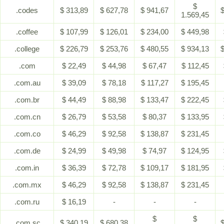
$
.codes
$ 313,89
$ 627,78
$ 941,67
$
1.569,45
.coffee
$ 107,99
$ 126,01
$ 234,00
$ 449,98
.college
$ 226,79
$ 253,76
$ 480,55
$ 934,13
$
.com
$ 22,49
$ 44,98
$ 67,47
$ 112,45
.com.au
$ 39,09
$ 78,18
$ 117,27
$ 195,45
.com.br
$ 44,49
$ 88,98
$ 133,47
$ 222,45
.com.cn
$ 26,79
$ 53,58
$ 80,37
$ 133,95
.com.co
$ 46,29
$ 92,58
$ 138,87
$ 231,45
.com.de
$ 24,99
$ 49,98
$ 74,97
$ 124,95
.com.in
$ 36,39
$ 72,78
$ 109,17
$ 181,95
.com.mx
$ 46,29
$ 92,58
$ 138,87
$ 231,45
.com.ru
$ 16,19
-
-
-
$
$
.com.sc
$ 340,19
$ 680,38
$