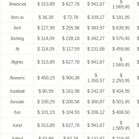
$
.financial
$ 313,89
$ 627,78
$ 941,67
$
1.569,45
.firm.in
$ 36,39
$ 72,78
$ 109,17
$ 181,95
.fish
$ 127,99
$ 255,98
$ 383,97
$ 639,95
$
.fishing
$ 114,09
$ 228,18
$ 342,27
$ 570,45
$
.fit
$ 114,09
$ 117,59
$ 231,68
$ 459,86
$
$
.flights
$ 313,89
$ 627,78
$ 941,67
$
1.569,45
$
$
.flowers
$ 450,19
$ 900,38
$
1.350,57
2.250,95
.football
$ 80,99
$ 161,98
$ 242,97
$ 404,95
.forsale
$ 100,29
$ 200,58
$ 300,87
$ 501,45
$
.fun
$ 101,19
$ 104,93
$ 206,12
$ 408,50
$
.fund
$ 313,89
$ 627,78
$ 941,67
$
1.569,45
.futbol
$ 43,89
$ 87,78
$ 131,67
$ 219,45