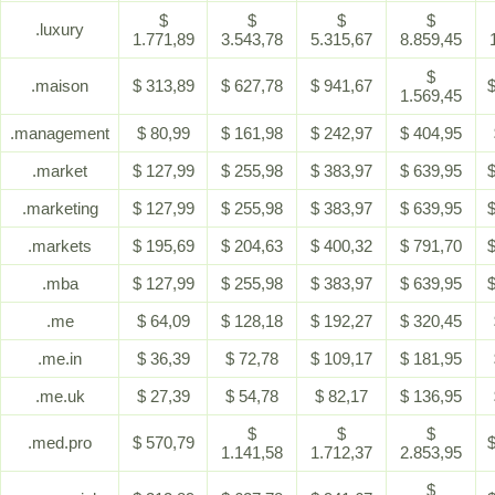
$
$
$
$
.luxury
1.771,89
3.543,78
5.315,67
8.859,45
$
.maison
$ 313,89
$ 627,78
$ 941,67
$
1.569,45
.management
$ 80,99
$ 161,98
$ 242,97
$ 404,95
.market
$ 127,99
$ 255,98
$ 383,97
$ 639,95
$
.marketing
$ 127,99
$ 255,98
$ 383,97
$ 639,95
$
.markets
$ 195,69
$ 204,63
$ 400,32
$ 791,70
$
.mba
$ 127,99
$ 255,98
$ 383,97
$ 639,95
$
.me
$ 64,09
$ 128,18
$ 192,27
$ 320,45
.me.in
$ 36,39
$ 72,78
$ 109,17
$ 181,95
.me.uk
$ 27,39
$ 54,78
$ 82,17
$ 136,95
$
$
$
.med.pro
$ 570,79
$
1.141,58
1.712,37
2.853,95
$