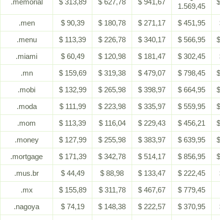
.memorial
$ 313,89
$ 627,78
$ 941,67
$
1.569,45
.men
$ 90,39
$ 180,78
$ 271,17
$ 451,95
.menu
$ 113,39
$ 226,78
$ 340,17
$ 566,95
$
.miami
$ 60,49
$ 120,98
$ 181,47
$ 302,45
.mn
$ 159,69
$ 319,38
$ 479,07
$ 798,45
$
.mobi
$ 132,99
$ 265,98
$ 398,97
$ 664,95
$
.moda
$ 111,99
$ 223,98
$ 335,97
$ 559,95
$
.mom
$ 113,39
$ 116,04
$ 229,43
$ 456,21
$
.money
$ 127,99
$ 255,98
$ 383,97
$ 639,95
$
.mortgage
$ 171,39
$ 342,78
$ 514,17
$ 856,95
$
.mus.br
$ 44,49
$ 88,98
$ 133,47
$ 222,45
.mx
$ 155,89
$ 311,78
$ 467,67
$ 779,45
.nagoya
$ 74,19
$ 148,38
$ 222,57
$ 370,95