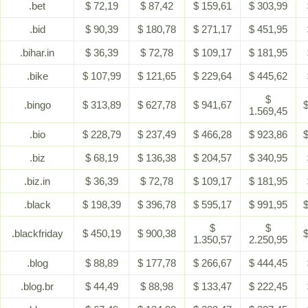
.bet
$ 72,19
$ 87,42
$ 159,61
$ 303,99
.bid
$ 90,39
$ 180,78
$ 271,17
$ 451,95
.bihar.in
$ 36,39
$ 72,78
$ 109,17
$ 181,95
.bike
$ 107,99
$ 121,65
$ 229,64
$ 445,62
$
.bingo
$ 313,89
$ 627,78
$ 941,67
$
1.569,45
.bio
$ 228,79
$ 237,49
$ 466,28
$ 923,86
$
.biz
$ 68,19
$ 136,38
$ 204,57
$ 340,95
.biz.in
$ 36,39
$ 72,78
$ 109,17
$ 181,95
.black
$ 198,39
$ 396,78
$ 595,17
$ 991,95
$
$
$
.blackfriday
$ 450,19
$ 900,38
$
1.350,57
2.250,95
.blog
$ 88,89
$ 177,78
$ 266,67
$ 444,45
.blog.br
$ 44,49
$ 88,98
$ 133,47
$ 222,45