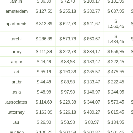
.am.in
$ 36,39
$ 72,78
$ 109,17
$ 181,95
.amsterdam
$ 127,59
$ 255,18
$ 382,77
$ 637,95
$
$
.apartments
$ 313,89
$ 627,78
$ 941,67
$
1.569,45
$
.archi
$ 286,89
$ 573,78
$ 860,67
$
1.434,45
.army
$ 111,39
$ 222,78
$ 334,17
$ 556,95
$
.arq.br
$ 44,49
$ 88,98
$ 133,47
$ 222,45
.art
$ 95,19
$ 190,38
$ 285,57
$ 475,95
.art.br
$ 44,49
$ 88,98
$ 133,47
$ 222,45
.asia
$ 48,99
$ 97,98
$ 146,97
$ 244,95
.associates
$ 114,69
$ 229,38
$ 344,07
$ 573,45
$
.attorney
$ 163,09
$ 326,18
$ 489,27
$ 815,45
$
.au
$ 26,99
$ 53,98
$ 80,97
$ 134,95
.auction
$ 100,29
$ 200,58
$ 300,87
$ 501,45
$