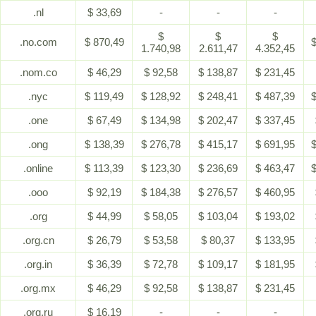
.nl
$ 33,69
-
-
-
$
$
$
.no.com
$ 870,49
$
1.740,98
2.611,47
4.352,45
.nom.co
$ 46,29
$ 92,58
$ 138,87
$ 231,45
.nyc
$ 119,49
$ 128,92
$ 248,41
$ 487,39
$
.one
$ 67,49
$ 134,98
$ 202,47
$ 337,45
.ong
$ 138,39
$ 276,78
$ 415,17
$ 691,95
$
.online
$ 113,39
$ 123,30
$ 236,69
$ 463,47
$
.ooo
$ 92,19
$ 184,38
$ 276,57
$ 460,95
.org
$ 44,99
$ 58,05
$ 103,04
$ 193,02
.org.cn
$ 26,79
$ 53,58
$ 80,37
$ 133,95
.org.in
$ 36,39
$ 72,78
$ 109,17
$ 181,95
.org.mx
$ 46,29
$ 92,58
$ 138,87
$ 231,45
.org.ru
$ 16,19
-
-
-