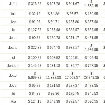
$
.limo
$ 313,89
$ 627,78
$ 941,67
$
1.569,45
.link
$ 32,19
$ 64,38
$ 96,57
$ 160,95
.live
$ 91,09
$ 94,71
$ 185,80
$ 367,98
.llc
$ 127,99
$ 255,98
$ 383,97
$ 639,95
$
.loan
$ 90,39
$ 180,78
$ 271,17
$ 451,95
$
.loans
$ 327,39
$ 654,78
$ 982,17
$
1.636,95
.lol
$ 100,99
$ 103,52
$ 204,51
$ 406,49
.london
$ 145,59
$ 291,18
$ 436,77
$ 727,95
$
$
$
$
$
.lotto
5.669,99
11.339,98
17.009,97
28.349,95
.love
$ 95,79
$ 191,58
$ 287,37
$ 478,95
.ltd
$ 84,39
$ 92,36
$ 176,75
$ 345,53
.ltda
$ 124,19
$ 248,38
$ 372,57
$ 620,95
$