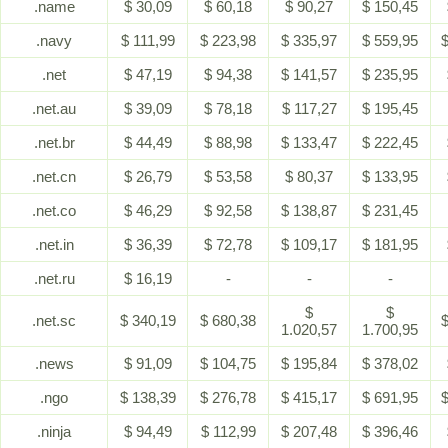
.name
$ 30,09
$ 60,18
$ 90,27
$ 150,45
.navy
$ 111,99
$ 223,98
$ 335,97
$ 559,95
$
.net
$ 47,19
$ 94,38
$ 141,57
$ 235,95
.net.au
$ 39,09
$ 78,18
$ 117,27
$ 195,45
.net.br
$ 44,49
$ 88,98
$ 133,47
$ 222,45
.net.cn
$ 26,79
$ 53,58
$ 80,37
$ 133,95
.net.co
$ 46,29
$ 92,58
$ 138,87
$ 231,45
.net.in
$ 36,39
$ 72,78
$ 109,17
$ 181,95
.net.ru
$ 16,19
-
-
-
$
$
.net.sc
$ 340,19
$ 680,38
$
1.020,57
1.700,95
.news
$ 91,09
$ 104,75
$ 195,84
$ 378,02
.ngo
$ 138,39
$ 276,78
$ 415,17
$ 691,95
$
.ninja
$ 94,49
$ 112,99
$ 207,48
$ 396,46