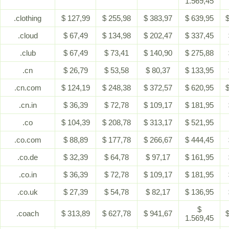
1.569,45
.clothing
$ 127,99
$ 255,98
$ 383,97
$ 639,95
$
.cloud
$ 67,49
$ 134,98
$ 202,47
$ 337,45
.club
$ 67,49
$ 73,41
$ 140,90
$ 275,88
.cn
$ 26,79
$ 53,58
$ 80,37
$ 133,95
.cn.com
$ 124,19
$ 248,38
$ 372,57
$ 620,95
$
.cn.in
$ 36,39
$ 72,78
$ 109,17
$ 181,95
.co
$ 104,39
$ 208,78
$ 313,17
$ 521,95
.co.com
$ 88,89
$ 177,78
$ 266,67
$ 444,45
.co.de
$ 32,39
$ 64,78
$ 97,17
$ 161,95
.co.in
$ 36,39
$ 72,78
$ 109,17
$ 181,95
.co.uk
$ 27,39
$ 54,78
$ 82,17
$ 136,95
$
.coach
$ 313,89
$ 627,78
$ 941,67
$
1.569,45