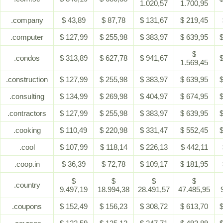
1.020,57
1.700,95
.company
$ 43,89
$ 87,78
$ 131,67
$ 219,45
.computer
$ 127,99
$ 255,98
$ 383,97
$ 639,95
$
$
.condos
$ 313,89
$ 627,78
$ 941,67
$
1.569,45
.construction
$ 127,99
$ 255,98
$ 383,97
$ 639,95
$
.consulting
$ 134,99
$ 269,98
$ 404,97
$ 674,95
$
.contractors
$ 127,99
$ 255,98
$ 383,97
$ 639,95
$
.cooking
$ 110,49
$ 220,98
$ 331,47
$ 552,45
$
.cool
$ 107,99
$ 118,14
$ 226,13
$ 442,11
.coop.in
$ 36,39
$ 72,78
$ 109,17
$ 181,95
$
$
$
$
.country
9.497,19
18.994,38
28.491,57
47.485,95
.coupons
$ 152,49
$ 156,23
$ 308,72
$ 613,70
$