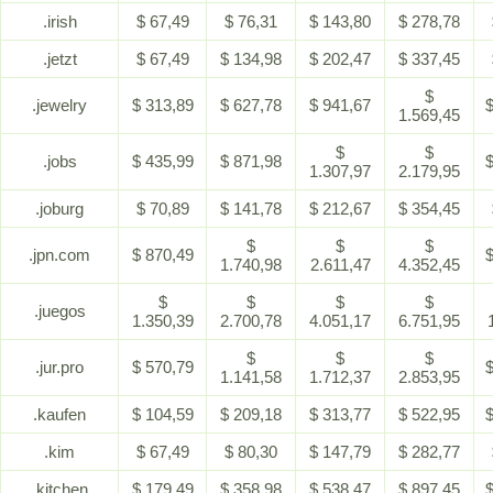
.irish
$ 67,49
$ 76,31
$ 143,80
$ 278,78
.jetzt
$ 67,49
$ 134,98
$ 202,47
$ 337,45
$
.jewelry
$ 313,89
$ 627,78
$ 941,67
$
1.569,45
$
$
.jobs
$ 435,99
$ 871,98
$
1.307,97
2.179,95
.joburg
$ 70,89
$ 141,78
$ 212,67
$ 354,45
$
$
$
.jpn.com
$ 870,49
$
1.740,98
2.611,47
4.352,45
$
$
$
$
.juegos
1.350,39
2.700,78
4.051,17
6.751,95
$
$
$
.jur.pro
$ 570,79
$
1.141,58
1.712,37
2.853,95
.kaufen
$ 104,59
$ 209,18
$ 313,77
$ 522,95
$
.kim
$ 67,49
$ 80,30
$ 147,79
$ 282,77
.kitchen
$ 179,49
$ 358,98
$ 538,47
$ 897,45
$