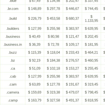
.blue
$ 67,49
$ 134,98
$ 202,47
$ 337,45
.br.com
$ 148,89
$ 297,78
$ 446,67
$ 744,45
$
$
.build
$ 226,79
$ 453,58
$ 680,37
$
1.133,95
.builders
$ 127,99
$ 255,98
$ 383,97
$ 639,95
$
.business
$ 40,49
$ 80,98
$ 121,47
$ 202,45
.business.in
$ 36,39
$ 72,78
$ 109,17
$ 181,95
.buzz
$ 115,39
$ 118,04
$ 233,43
$ 464,21
$
.bz
$ 92,19
$ 184,38
$ 276,57
$ 460,95
.ca
$ 51,09
$ 102,18
$ 153,27
$ 255,45
.cab
$ 127,99
$ 255,98
$ 383,97
$ 639,95
$
.cam
$ 63,89
$ 127,78
$ 191,67
$ 319,45
.camera
$ 159,69
$ 319,38
$ 479,07
$ 798,45
$
.camp
$ 163,79
$ 327,58
$ 491,37
$ 818,95
$