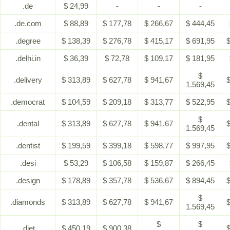
.de
$ 24,99
-
-
-
.de.com
$ 88,89
$ 177,78
$ 266,67
$ 444,45
.degree
$ 138,39
$ 276,78
$ 415,17
$ 691,95
$
.delhi.in
$ 36,39
$ 72,78
$ 109,17
$ 181,95
$
.delivery
$ 313,89
$ 627,78
$ 941,67
$
1.569,45
.democrat
$ 104,59
$ 209,18
$ 313,77
$ 522,95
$
$
.dental
$ 313,89
$ 627,78
$ 941,67
$
1.569,45
.dentist
$ 199,59
$ 399,18
$ 598,77
$ 997,95
$
.desi
$ 53,29
$ 106,58
$ 159,87
$ 266,45
.design
$ 178,89
$ 357,78
$ 536,67
$ 894,45
$
$
.diamonds
$ 313,89
$ 627,78
$ 941,67
$
1.569,45
$
$
.diet
$ 450,19
$ 900,38
$