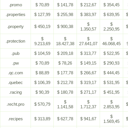
.promo
$ 70,89
$ 141,78
$ 212,67
$ 354,45
.properties
$ 127,99
$ 255,98
$ 383,97
$ 639,95
$
$
$
.property
$ 450,19
$ 900,38
$
1.350,57
2.250,95
$
$
$
$
.protection
9.213,69
18.427,38
27.641,07
46.068,45
.pub
$ 104,59
$ 209,18
$ 313,77
$ 522,95
$
.pw
$ 70,89
$ 78,26
$ 149,15
$ 290,93
.qc.com
$ 88,89
$ 177,78
$ 266,67
$ 444,45
.quebec
$ 106,39
$ 212,78
$ 319,17
$ 531,95
$
.racing
$ 90,39
$ 180,78
$ 271,17
$ 451,95
$
$
$
.recht.pro
$ 570,79
$
1.141,58
1.712,37
2.853,95
$
.recipes
$ 313,89
$ 627,78
$ 941,67
$
1.569,45