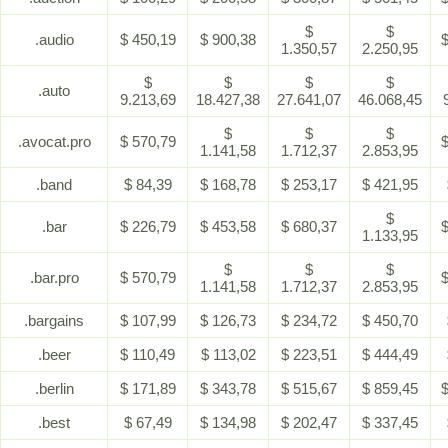
$
$
.audio
$ 450,19
$ 900,38
$
1.350,57
2.250,95
$
$
$
$
.auto
9.213,69
18.427,38
27.641,07
46.068,45
$
$
$
.avocat.pro
$ 570,79
$
1.141,58
1.712,37
2.853,95
.band
$ 84,39
$ 168,78
$ 253,17
$ 421,95
$
.bar
$ 226,79
$ 453,58
$ 680,37
$
1.133,95
$
$
$
.bar.pro
$ 570,79
$
1.141,58
1.712,37
2.853,95
.bargains
$ 107,99
$ 126,73
$ 234,72
$ 450,70
.beer
$ 110,49
$ 113,02
$ 223,51
$ 444,49
.berlin
$ 171,89
$ 343,78
$ 515,67
$ 859,45
$
.best
$ 67,49
$ 134,98
$ 202,47
$ 337,45