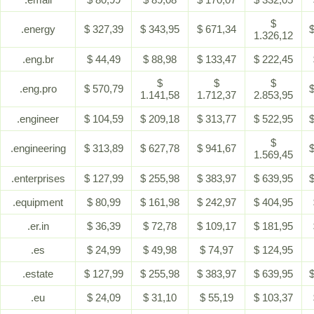
$
.energy
$ 327,39
$ 343,95
$ 671,34
$
1.326,12
.eng.br
$ 44,49
$ 88,98
$ 133,47
$ 222,45
$
$
$
.eng.pro
$ 570,79
$
1.141,58
1.712,37
2.853,95
.engineer
$ 104,59
$ 209,18
$ 313,77
$ 522,95
$
$
.engineering
$ 313,89
$ 627,78
$ 941,67
$
1.569,45
.enterprises
$ 127,99
$ 255,98
$ 383,97
$ 639,95
$
.equipment
$ 80,99
$ 161,98
$ 242,97
$ 404,95
.er.in
$ 36,39
$ 72,78
$ 109,17
$ 181,95
.es
$ 24,99
$ 49,98
$ 74,97
$ 124,95
.estate
$ 127,99
$ 255,98
$ 383,97
$ 639,95
$
.eu
$ 24,09
$ 31,10
$ 55,19
$ 103,37