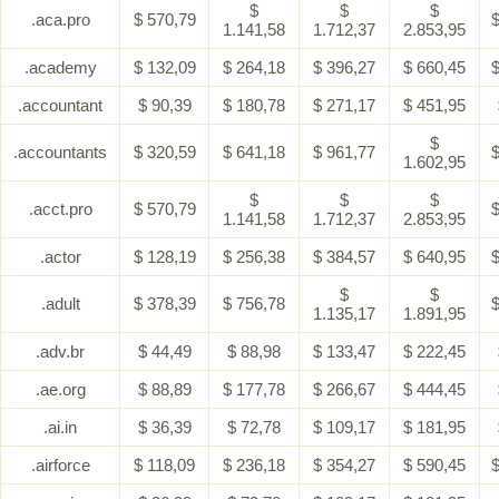
$
$
$
.aca.pro
$ 570,79
$
1.141,58
1.712,37
2.853,95
.academy
$ 132,09
$ 264,18
$ 396,27
$ 660,45
$
.accountant
$ 90,39
$ 180,78
$ 271,17
$ 451,95
$
.accountants
$ 320,59
$ 641,18
$ 961,77
$
1.602,95
$
$
$
.acct.pro
$ 570,79
$
1.141,58
1.712,37
2.853,95
.actor
$ 128,19
$ 256,38
$ 384,57
$ 640,95
$
$
$
.adult
$ 378,39
$ 756,78
$
1.135,17
1.891,95
.adv.br
$ 44,49
$ 88,98
$ 133,47
$ 222,45
.ae.org
$ 88,89
$ 177,78
$ 266,67
$ 444,45
.ai.in
$ 36,39
$ 72,78
$ 109,17
$ 181,95
.airforce
$ 118,09
$ 236,18
$ 354,27
$ 590,45
$