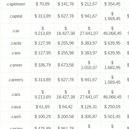
.capetown
$ 70,89
$ 141,78
$ 212,67
$ 354,45
$
.capital
$ 313,89
$ 627,78
$ 941,67
$
1.569,45
$
$
$
$
.car
9.213,69
18.427,38
27.641,07
46.068,45
.cards
$ 127,99
$ 255,98
$ 383,97
$ 639,95
$
.care
$ 127,99
$ 255,98
$ 383,97
$ 639,95
$
$
$
.career
$ 336,79
$ 673,58
$
1.010,37
1.683,95
$
.careers
$ 313,89
$ 627,78
$ 941,67
$
1.569,45
$
$
$
$
.cars
9.213,69
18.427,38
27.641,07
46.068,45
.casa
$ 61,89
$ 64,42
$ 126,31
$ 250,09
.cash
$ 100,29
$ 200,58
$ 300,87
$ 501,45
$
$
$
.casino
$ 475,89
$ 951,78
$