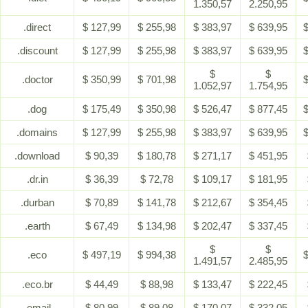
1.350,57
2.250,95
.direct
$ 127,99
$ 255,98
$ 383,97
$ 639,95
$
.discount
$ 127,99
$ 255,98
$ 383,97
$ 639,95
$
$
$
.doctor
$ 350,99
$ 701,98
$
1.052,97
1.754,95
.dog
$ 175,49
$ 350,98
$ 526,47
$ 877,45
$
.domains
$ 127,99
$ 255,98
$ 383,97
$ 639,95
$
.download
$ 90,39
$ 180,78
$ 271,17
$ 451,95
.dr.in
$ 36,39
$ 72,78
$ 109,17
$ 181,95
.durban
$ 70,89
$ 141,78
$ 212,67
$ 354,45
.earth
$ 67,49
$ 134,98
$ 202,47
$ 337,45
$
$
.eco
$ 497,19
$ 994,38
$
1.491,57
2.485,95
.eco.br
$ 44,49
$ 88,98
$ 133,47
$ 222,45
.email
$ 80,99
$ 89,08
$ 170,07
$ 332,05