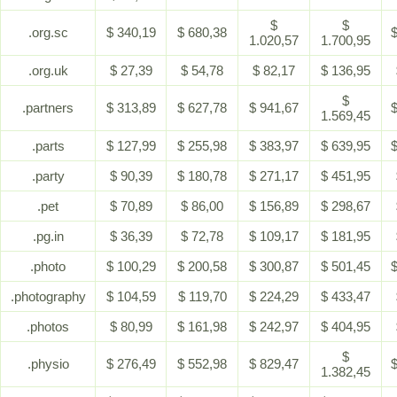
$
$
.org.sc
$ 340,19
$ 680,38
$
1.020,57
1.700,95
.org.uk
$ 27,39
$ 54,78
$ 82,17
$ 136,95
$
.partners
$ 313,89
$ 627,78
$ 941,67
$
1.569,45
.parts
$ 127,99
$ 255,98
$ 383,97
$ 639,95
$
.party
$ 90,39
$ 180,78
$ 271,17
$ 451,95
.pet
$ 70,89
$ 86,00
$ 156,89
$ 298,67
.pg.in
$ 36,39
$ 72,78
$ 109,17
$ 181,95
.photo
$ 100,29
$ 200,58
$ 300,87
$ 501,45
$
.photography
$ 104,59
$ 119,70
$ 224,29
$ 433,47
.photos
$ 80,99
$ 161,98
$ 242,97
$ 404,95
$
.physio
$ 276,49
$ 552,98
$ 829,47
$
1.382,45