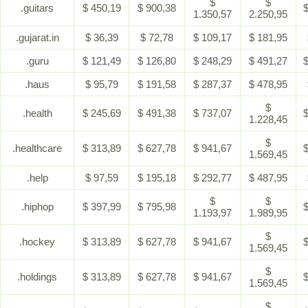
$
$
.guitars
$ 450,19
$ 900,38
$
1.350,57
2.250,95
.gujarat.in
$ 36,39
$ 72,78
$ 109,17
$ 181,95
.guru
$ 121,49
$ 126,80
$ 248,29
$ 491,27
$
.haus
$ 95,79
$ 191,58
$ 287,37
$ 478,95
$
.health
$ 245,69
$ 491,38
$ 737,07
$
1.228,45
$
.healthcare
$ 313,89
$ 627,78
$ 941,67
$
1.569,45
.help
$ 97,59
$ 195,18
$ 292,77
$ 487,95
$
$
.hiphop
$ 397,99
$ 795,98
$
1.193,97
1.989,95
$
.hockey
$ 313,89
$ 627,78
$ 941,67
$
1.569,45
$
.holdings
$ 313,89
$ 627,78
$ 941,67
$
1.569,45
$